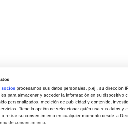
PRODUCTOS
COLECCIONES
Mobiliario
Platos de piedra natu
Lavabos
Mamparas Lux Walk 
Espejos
Grifería Hades
Grifería
Muebles Modulares
Duchas
o
Platos de ducha
datos
Mamparas
 socios
procesamos sus datos personales, p.ej., su dirección I
Accesorios
es para almacenar y acceder la información en su dispositivo co
Sistemas de instalación
nido personalizados, medición de publicidad y contenido, investi
servicios. Tiene la opción de seleccionar quién usa sus datos y 
 o retirar su consentimiento en cualquier momento desde la Dec
Menú de consentimiento.