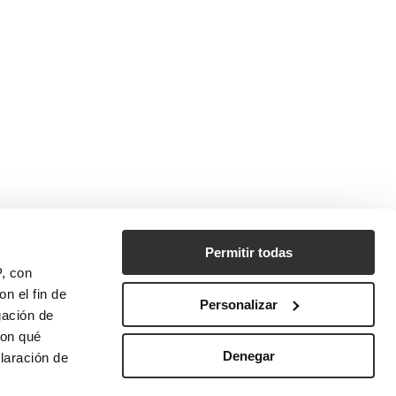
BUSCADOR DE
ral
PRODUCTOS
In
ATENCIÓN AL CLIENTE
PUNTOS DE VENTA
ÁREA DE DESCARGA
BLOG
PREGUNTAS
Permitir todas
FRECUENTES
P, con
n el fin de
Personalizar
gación de
con qué
Denegar
laración de