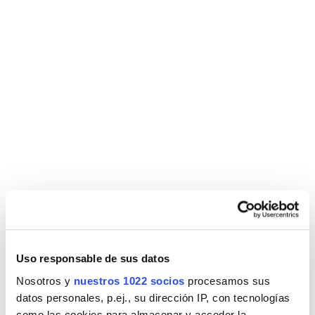
2026
Uso responsable de sus datos
Nosotros y
nuestros 1022 socios
procesamos sus
datos personales, p.ej., su dirección IP, con tecnologías
como las cookies para almacenar y acceder la