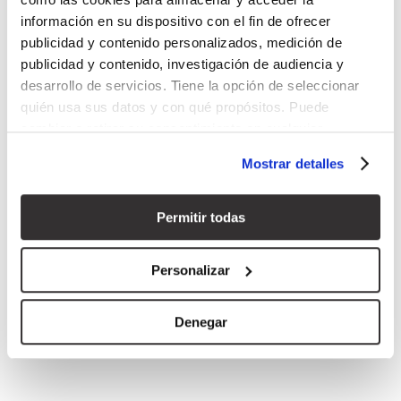
información en su dispositivo con el fin de ofrecer
publicidad y contenido personalizados, medición de
publicidad y contenido, investigación de audiencia y
desarrollo de servicios. Tiene la opción de seleccionar
quién usa sus datos y con qué propósitos. Puede
cambiar o retirar su consentimiento en cualquier
momento desde la Declaración de cookies o clicando en
Mostrar detalles
el Menú de consentimiento.
Si lo permite, también quisiéramos:
Permitir todas
Recopilar información sobre su ubicación geográfica
que puede tener una precisión de varios metros
Personalizar
Identificar su dispositivo analizándolo activamente
para buscar características específicas (huellas
Denegar
digitales)
Obtenga más información sobre cómo se procesan sus
datos personales y establezca sus preferencias en la
sección de datos
. Puede cambiar o retirar su