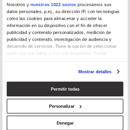
Nosotros y
nuestros 1022 socios
procesamos sus
datos personales, p.ej., su dirección IP, con tecnologías
como las cookies para almacenar y acceder la
información en su dispositivo con el fin de ofrecer
publicidad y contenido personalizados, medición de
publicidad y contenido, investigación de audiencia y
desarrollo de servicios. Tiene la opción de seleccionar
quién usa sus datos y con qué propósitos. Puede
cambiar o retirar su consentimiento en cualquier
momento desde la Declaración de cookies o clicando en
Mostrar detalles
el Menú de consentimiento.
Si lo permite, también quisiéramos:
Permitir todas
Recopilar información sobre su ubicación geográfica
que puede tener una precisión de varios metros
Personalizar
Identificar su dispositivo analizándolo activamente
para buscar características específicas (huellas
Denegar
digitales)