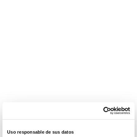
Tendencias
de
colores
para
baños
en
2026
Uso responsable de sus datos