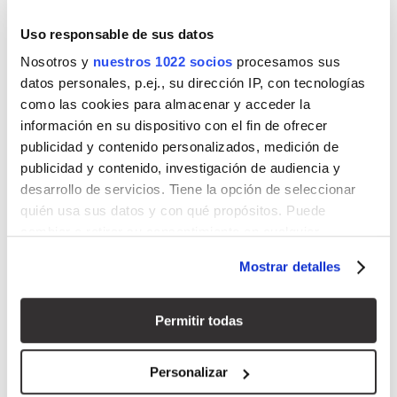
ahorrar agua y mejoran la vida útil del producto.
Uso responsable de sus datos
Nosotros y
nuestros 1022 socios
procesamos sus
Todos los componentes cuentan
datos personales, p.ej., su dirección IP, con tecnologías
Para diseñar un baño equilibrado y funcional hay que
como las cookies para almacenar y acceder la
tener en cuenta cada uno de sus elementos: mueble,
información en su dispositivo con el fin de ofrecer
lavabo y encimera, espejo e iluminación, ducha, mampara,
publicidad y contenido personalizados, medición de
grifería, almacenaje auxiliar y accesorios. La clave está en
publicidad y contenido, investigación de audiencia y
desarrollo de servicios. Tiene la opción de seleccionar
cómo se relacionan entre sí y en que la suma resulte
quién usa sus datos y con qué propósitos. Puede
coherente.
cambiar o retirar su consentimiento en cualquier
momento desde la Declaración de cookies o clicando en
Mostrar detalles
el Menú de consentimiento.
Si lo permite, también quisiéramos:
Permitir todas
Recopilar información sobre su ubicación geográfica
que puede tener una precisión de varios metros
Personalizar
Identificar su dispositivo analizándolo activamente