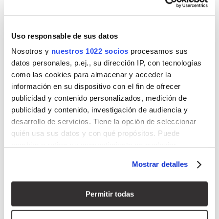
Uso responsable de sus datos
Nosotros y
nuestros 1022 socios
procesamos sus
datos personales, p.ej., su dirección IP, con tecnologías
como las cookies para almacenar y acceder la
información en su dispositivo con el fin de ofrecer
publicidad y contenido personalizados, medición de
publicidad y contenido, investigación de audiencia y
desarrollo de servicios. Tiene la opción de seleccionar
quién usa sus datos y con qué propósitos. Puede
cambiar o retirar su consentimiento en cualquier
momento desde la Declaración de cookies o clicando en
Mostrar detalles
el Menú de consentimiento.
Si lo permite, también quisiéramos:
Permitir todas
Recopilar información sobre su ubicación geográfica
que puede tener una precisión de varios metros