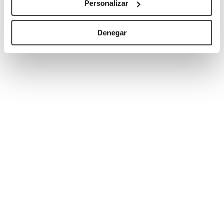
Personalizar
Identificar su dispositivo analizándolo activamente
para buscar características específicas (huellas
Denegar
digitales)
Obtenga más información sobre cómo se procesan sus
datos personales y establezca sus preferencias en la
sección de datos
. Puede cambiar o retirar su
consentimiento en cualquier momento en la Declaración
de cookies.
Las cookies de este sitio web se usan para personalizar
el contenido y los anuncios, ofrecer funciones de redes
sociales y analizar el tráfico. Además, compartimos
información sobre el uso que haga del sitio web con
nuestros partners de redes sociales, publicidad y análisis
web, quienes pueden combinarla con otra información
que les haya proporcionado o que hayan recopilado a
partir del uso que haya hecho de sus servicios.