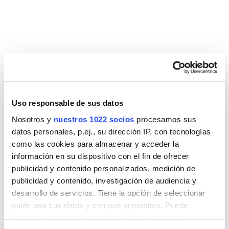
Los
muebles de baño suspendidos
son una tendencia
en auge, no solo por su aspecto contemporáneo, sino por
sus ventajas funcionales. Al estar anclados a la pared,
Uso responsable de sus datos
dejan libre el espacio inferior. Esto permite una mayor
Nosotros y
nuestros 1022 socios
procesamos sus
libertad de movimiento, incluso con silla de ruedas, y
datos personales, p.ej., su dirección IP, con tecnologías
facilita la limpieza del suelo de manera eficaz y cómoda.
como las cookies para almacenar y acceder la
Además, su diseño ligero y compacto ayuda a que los
información en su dispositivo con el fin de ofrecer
espacios reducidos se perciban más amplios y ordenados,
publicidad y contenido personalizados, medición de
sin perder capacidad de almacenamiento.
publicidad y contenido, investigación de audiencia y
desarrollo de servicios. Tiene la opción de seleccionar
quién usa sus datos y con qué propósitos. Puede
Diseña tu baño pensando en el
cambiar o retirar su consentimiento en cualquier
bienestar.