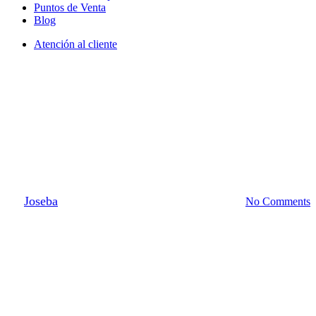
Puntos de Venta
Blog
Atención al cliente
Tendencias
Baño con materiales
sostenibles: productos para que
tu cuarto de baño sea eficiente
By
Joseba
15 de diciembre de 2024
febrero 3rd, 2025
No Comments