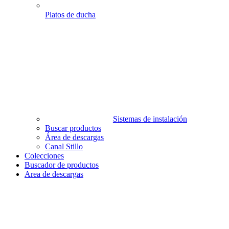
Las cookies de este sitio web se usan para personalizar
el contenido y los anuncios, ofrecer funciones de redes
Platos de ducha
sociales y analizar el tráfico. Además, compartimos
información sobre el uso que haga del sitio web con
nuestros partners de redes sociales, publicidad y análisis
web, quienes pueden combinarla con otra información
que les haya proporcionado o que hayan recopilado a
partir del uso que haya hecho de sus servicios.
Sistemas de instalación
Buscar productos
Área de descargas
Canal Stillo
Colecciones
Buscador de productos
Area de descargas