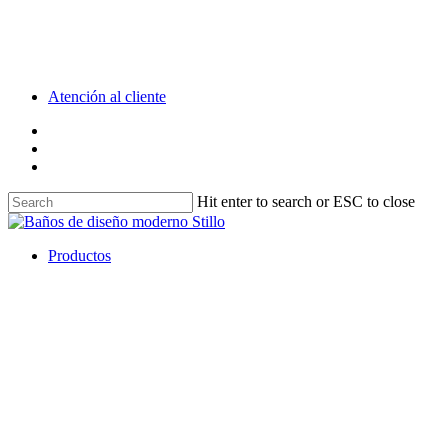
Skip
to
main
content
Atención al cliente
facebook
youtube
instagram
Hit enter to search or ESC to close
Close
Search
Menu
Productos