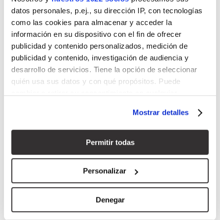
datos personales, p.ej., su dirección IP, con tecnologías
como las cookies para almacenar y acceder la
información en su dispositivo con el fin de ofrecer
publicidad y contenido personalizados, medición de
COLECCIONES GRIFERÍA
publicidad y contenido, investigación de audiencia y
HADES MEZCLADOR TERMOSTÁTICO
desarrollo de servicios. Tiene la opción de seleccionar
EMPOTRADO CUADRADO 2-3V NEGRO MATE
quién usa sus datos y con qué propósitos. Puede
cambiar o retirar su consentimiento en cualquier
momento desde la Declaración de cookies o clicando en
Mostrar detalles
el Menú de consentimiento.
Si lo permite, también quisiéramos:
Permitir todas
Recopilar información sobre su ubicación geográfica
que puede tener una precisión de varios metros
Personalizar
Identificar su dispositivo analizándolo activamente
para buscar características específicas (huellas
Denegar
digitales)
Obtenga más información sobre cómo se procesan sus