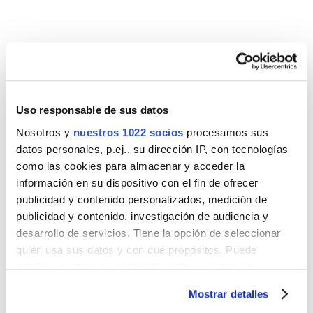
producto
Uso responsable de sus datos
Este
MUEBLES DE FONDO REDUCIDO
Nosotros y
nuestros 1022 socios
procesamos sus
producto
NEW PICCOLO AZUL MATE CON TIRADOR
datos personales, p.ej., su dirección IP, con tecnologías
tiene
NEGRO
como las cookies para almacenar y acceder la
múltiples
información en su dispositivo con el fin de ofrecer
variantes.
publicidad y contenido personalizados, medición de
Las
publicidad y contenido, investigación de audiencia y
opciones
desarrollo de servicios. Tiene la opción de seleccionar
se
quién usa sus datos y con qué propósitos. Puede
pueden
cambiar o retirar su consentimiento en cualquier
elegir
momento desde la Declaración de cookies o clicando en
Mostrar detalles
en
el Menú de consentimiento.