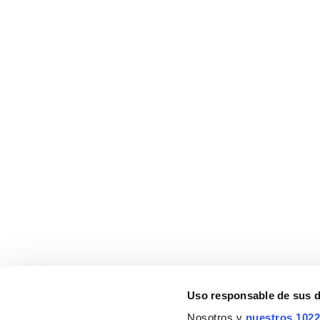
¿Necesitas que te a
Stillo es una marca especializada en productos y
colecciones para equipar y decorar el cuarto de bañ
Uso responsable de sus 
Nosotros y
nuestros 1022