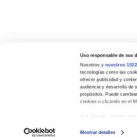
Stillo es una marca especializada en productos y
colecciones para equipar y decorar el cuarto de bañ
Uso responsable de sus 
Nosotros y
nuestros 1022
tecnologías como las cooki
ofrecer publicidad y conte
audiencia y desarrollo de 
propósitos. Puede cambiar
cookies o clicando en el 
Si lo permite, también qui
Recopilar información
Identificar su disposi
Mostrar detalles