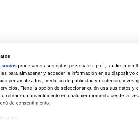
PRODUCTOS
COLECCIONES
Mobiliario
Platos de piedra natu
Lavabos
Mamparas Lux Walk 
Espejos
Grifería Hades
Grifería
Muebles Modulares
Duchas
o
Platos de ducha
datos
Mamparas
 socios
procesamos sus datos personales, p.ej., su dirección I
Accesorios
es para almacenar y acceder la información en su dispositivo co
Sistemas de instalación
nido personalizados, medición de publicidad y contenido, investi
servicios. Tiene la opción de seleccionar quién usa sus datos y 
 o retirar su consentimiento en cualquier momento desde la Dec
Menú de consentimiento.
siéramos:
 sobre su ubicación geográfica que puede tener una precisión de
tivo analizándolo activamente para buscar características específ
AVISO LEGAL
POLÍTICA D