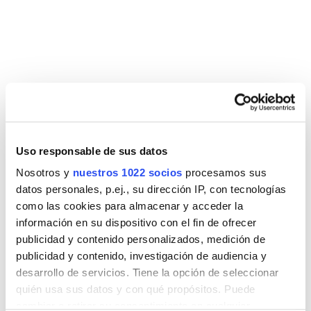
DESCARGAS
FICHA BARRA
COTA HIDRA BARRA
TOALLERO DOBLE
TOALLERO DOBLE
HIDRA
Uso responsable de sus datos
Nosotros y
nuestros 1022 socios
procesamos sus
datos personales, p.ej., su dirección IP, con tecnologías
como las cookies para almacenar y acceder la
información en su dispositivo con el fin de ofrecer
publicidad y contenido personalizados, medición de
Entra en nuestra zona
publicidad y contenido, investigación de audiencia y
multimedia y verás los videos
desarrollo de servicios. Tiene la opción de seleccionar
quién usa sus datos y con qué propósitos. Puede
tutoriales de montajes y buenas
cambiar o retirar su consentimiento en cualquier