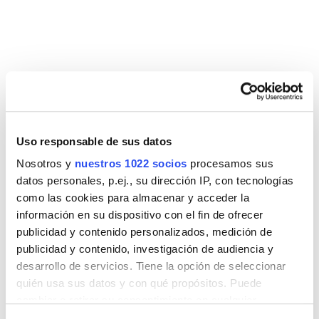
DESCARGAS
FICHA
COTA HIDRA
PORTARROLLOS
PORTARROLLOS
ABIERTO HIDRA
ABIERTO
Uso responsable de sus datos
Nosotros y
nuestros 1022 socios
procesamos sus
datos personales, p.ej., su dirección IP, con tecnologías
como las cookies para almacenar y acceder la
información en su dispositivo con el fin de ofrecer
Entra en nuestra zona
publicidad y contenido personalizados, medición de
publicidad y contenido, investigación de audiencia y
multimedia y verás los videos
desarrollo de servicios. Tiene la opción de seleccionar
tutoriales de montajes y buenas
quién usa sus datos y con qué propósitos. Puede
prácticas de mantenimiento de
cambiar o retirar su consentimiento en cualquier
todos y cada uno de nuestros
momento desde la Declaración de cookies o clicando en