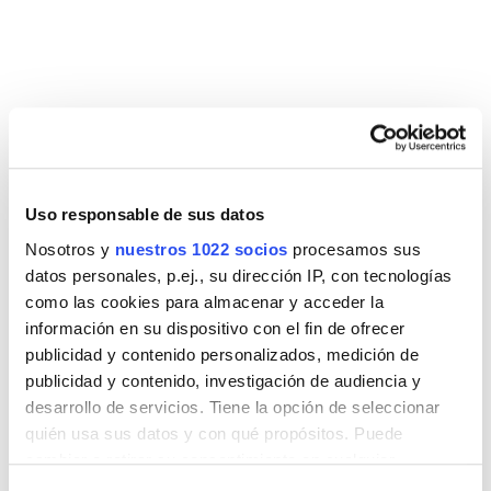
CARACTERÍSTICAS
BARRA TELESCÓPICA
INVERSORES DE
RECUBRIMI
BARRA DE DUCHA CON
BOTONES
INOX, OR
SOPORTE
Uso responsable de sus datos
MET
DESLIZANTE
Nosotros y
nuestros 1022 socios
procesamos sus
datos personales, p.ej., su dirección IP, con tecnologías
Esta ducha cuenta con un rociador
como las cookies para almacenar y acceder la
orientable de Ø240mm ABS bimaterial,
información en su dispositivo con el fin de ofrecer
un maneral de ducha de Ø120mm y un
publicidad y contenido personalizados, medición de
publicidad y contenido, investigación de audiencia y
flexo de 1,50m.
desarrollo de servicios. Tiene la opción de seleccionar
quién usa sus datos y con qué propósitos. Puede
cambiar o retirar su consentimiento en cualquier
momento desde la Declaración de cookies o clicando en