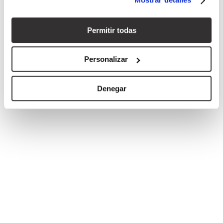
el Menú de consentimiento.
Si lo permite, también quisiéramos:
Permitir todas
Recopilar información sobre su ubicación geográfica
que puede tener una precisión de varios metros
Personalizar
Identificar su dispositivo analizándolo activamente
para buscar características específicas (huellas
Denegar
digitales)
Obtenga más información sobre cómo se procesan sus
datos personales y establezca sus preferencias en la
sección de datos
. Puede cambiar o retirar su
consentimiento en cualquier momento en la Declaración
de cookies.
Las cookies de este sitio web se usan para personalizar
el contenido y los anuncios, ofrecer funciones de redes
sociales y analizar el tráfico. Además, compartimos
información sobre el uso que haga del sitio web con
QUIERO VER