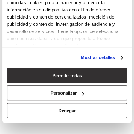
como las cookies para almacenar y acceder la
información en su dispositivo con el fin de ofrecer
publicidad y contenido personalizados, medición de
publicidad y contenido, investigación de audiencia y
desarrollo de servicios. Tiene la opción de seleccionar
quién usa sus datos y con qué propósitos. Puede
cambiar o retirar su consentimiento en cualquier
momento desde la Declaración de cookies o clicando en
Mostrar detalles
el Menú de consentimiento.
Si lo permite, también quisiéramos:
Permitir todas
Recopilar información sobre su ubicación geográfica
que puede tener una precisión de varios metros
Personalizar
Identificar su dispositivo analizándolo activamente
para buscar características específicas (huellas
Denegar
digitales)
QUIERO VER
LA COLECCIÓN COMPLETA
Obtenga más información sobre cómo se procesan sus
datos personales y establezca sus preferencias en la
PARA INSPIRARME MÁS