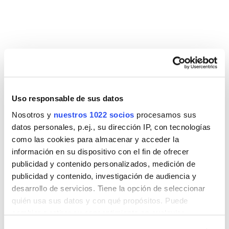
DESCARGAS
FICHA LAVABO
COTA LAVABO
AURORA
AURORA
Uso responsable de sus datos
Nosotros y
nuestros 1022 socios
procesamos sus
datos personales, p.ej., su dirección IP, con tecnologías
como las cookies para almacenar y acceder la
información en su dispositivo con el fin de ofrecer
Entra en nuestra zona
publicidad y contenido personalizados, medición de
publicidad y contenido, investigación de audiencia y
multimedia y verás los videos
desarrollo de servicios. Tiene la opción de seleccionar
tutoriales de montajes y buenas
quién usa sus datos y con qué propósitos. Puede
prácticas de mantenimiento de
cambiar o retirar su consentimiento en cualquier
todos y cada uno de nuestros
momento desde la Declaración de cookies o clicando en