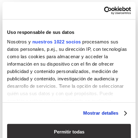
recicladas, que se caracterizan por
contar con una sofisticada formulación.
Opción de añadir marco que sube 1 cm
de alto y 4´5 cm de ancho solamente en
Uso responsable de sus datos
los lados necesarios.
Nosotros y
nuestros 1022 socios
procesamos sus
Se puede fabricar bajo pedido en
datos personales, p.ej., su dirección IP, con tecnologías
cualquier color RAL
como las cookies para almacenar y acceder la
información en su dispositivo con el fin de ofrecer
publicidad y contenido personalizados, medición de
publicidad y contenido, investigación de audiencia y
desarrollo de servicios. Tiene la opción de seleccionar
DESCARGAS
quién usa sus datos y con qué propósitos. Puede
cambiar o retirar su consentimiento en cualquier
momento desde la Declaración de cookies o clicando en
FICHA PLATO DUCHA
COTAS PLATO
Mostrar detalles
el Menú de consentimiento.
STONER N
STONER-N
Si lo permite, también quisiéramos:
Permitir todas